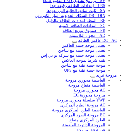
SV - برنامج تشغيل LED مقاوم للماء
LRS - إمدادات الطاقة رقيقة جدا
SA - ثابت سائق الحالية التي تقودها
DR - DIN السكك الحديدية التيار الكهربائي
RF - المطر إمدادات الطاقة والدليل
SC - امدادات الطاقة الامنية
PB - صندوق توزيع الطاقة
AD - محول البلاستيك
DC - AC عاكس الطاقة
تعديل موجة جيبية العاكس
تعديل موجة جيبية مع شاحن
تعديل موجة جيبية مع شركة يو بي إس
نقية شرط لموجة العاكس
موجة جيبية نقية مع شاحن
موجة جيبية نقية مع UPS
مروحة تبريد
العاصمة محوري مروحة
العاصمة منفاخ مروحة
AC محوري مروحة
مروحة محورية EC
YWF سلسلة محوري مروحة
AC مروحة الطرد المركزي
العاصمة الطرد المركزي مروحة
EC مروحة الطرد المركزي
الطرد المركزي منفاخ
المروحة الدائرية المضمنة
عبر تدفق مروحة