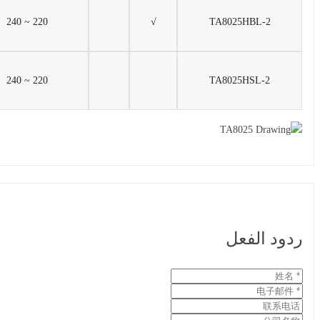
220 ~ 240
√
TA8025HBL-2
220 ~ 240
TA8025HSL-2
ردود الفعل