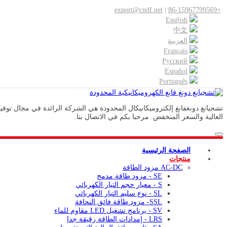
export@cndf.net
|
+86-15967799569
English
中文
العربية
Français
Pусский
Español
Português
العالية والسعر المنخفض. مرحبا بكم في الاتصال بنا.
الصفحة الرئيسية
منتجات
AC-DC مزود الطاقة
SE - مزود طاقة مدمج
S - معيار حجم التيار الكهربائي
SL - نوع سليم التيار الكهربائي
SSL- مزود طاقة فائق النحافة
SV - برنامج تشغيل LED مقاوم للماء
LRS - إمدادات الطاقة رقيقة جدا