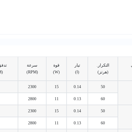
التكرار.
تيار
قوة
سرعة
تدفق
(هرتز)
(ا)
(W)
(RPM)
(CFM)
2300
15
0.14
50
2800
11
0.13
60
2300
15
0.14
50
2800
11
0.13
60