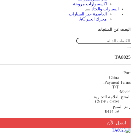
اكسسوارات مروحة
السيارات والعتاد
العاصمة جير السيارات
محرك الجير AC
البحث عن المنتجات
TA8025
Port:
China
Payment Terms:
T/T
Model:
المنتج العلامة التجارية
CNDF / OEM
رمز المنتج
8414.59
اتصل الآن