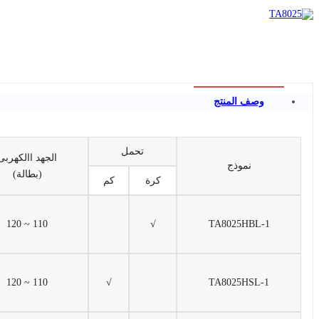
وصف المنتج
تحمل
الجهد االكهربى
نموذج
(بطالة)
كرة
كم
110 ~ 120
√
TA8025HBL-1
110 ~ 120
√
TA8025HSL-1