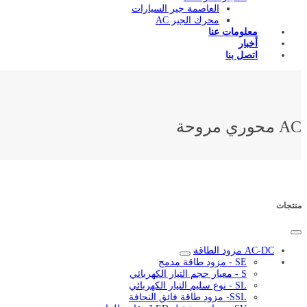
العاصمة جير السيارات
محرك الجير AC
معلومات عنا
أخبار
اتصل بنا
AC محوري مروحة
منتجات
AC-DC مزود الطاقة
SE - مزود طاقة مدمج
S - معيار حجم التيار الكهربائي
SL - نوع سليم التيار الكهربائي
SSL- مزود طاقة فائق النحافة