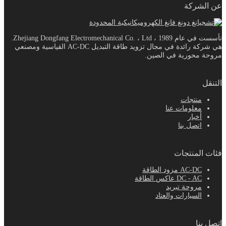
عن الشركة
تأسست في عام 1989 ، Zhejiang Dongfang Electromechanical Co. ، Ltd.
هي شركة رائدة في مجال تزويد طاقة التبديل AC-DC القياسية ومصنعي
مروحة محورية في الصين.
التنقل
منتجات
معلومات عنا
أخبار
اتصل بنا
فئات المنتجات
AC-DC مزود الطاقة
DC - AC عاكس الطاقة
مروحة تبريد
السيارات والعتاد
اتصل بنا