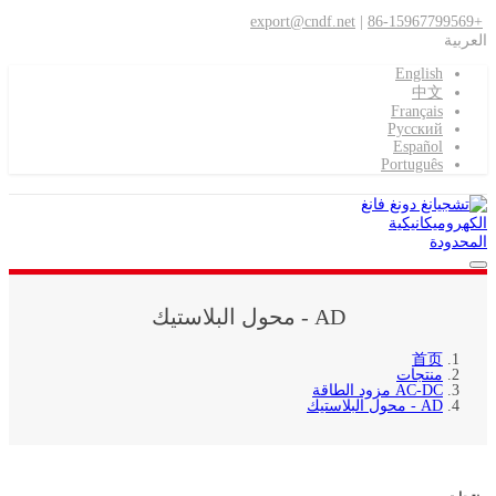
export@cndf.net
|
+86-15967799569
العربية
English
中文
Français
Pусский
Español
Português
AD - محول البلاستيك
首页
منتجات
AC-DC مزود الطاقة
AD - محول البلاستيك