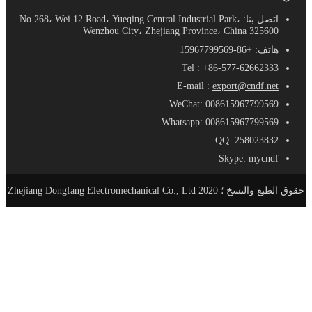
اتصل بنا: No.268، Wei 12 Road، Yueqing Central Industrial Park،
Wenzhou City، Zhejiang Province، China 325600
هاتف:
+86-15967799569
Tel : +86-577-62662333
E-mail :
export@cndf.net
WeChat: 008615967799569
Whatsapp: 008615967799569
QQ: 258023832
Skype: mycndf
حقوق الطبع والنسخ ؛ 2020 Zhejiang Dongfang Electromechanical Co., Ltd
الصفحة الرئيسية
منتجات
AC-DC مزود الطاقة
SE - مزود طاقة مدمج
S - معيار حجم التيار الكهربائي
SL - نوع سليم التيار الكهربائي
SSL- مزود طاقة فائق النحافة