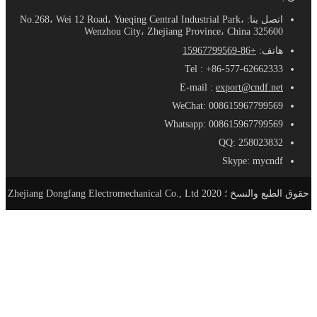
اتصل بنا: No.268، Wei 12 Road، Yueqing Central Industrial Park،
Wenzhou City، Zhejiang Province، China 325600
هاتف:
+86-15967799569
Tel : +86-577-62662333
E-mail :
export@cndf.net
WeChat: 008615967799569
Whatsapp: 008615967799569
QQ: 258023832
Skype: mycndf
حقوق الطبع والنسخ ؛ 2020 Zhejiang Dongfang Electromechanical Co., Ltd
الصفحة الرئيسية
منتجات
AC-DC مزود الطاقة
SE - مزود طاقة مدمج
S - معيار حجم التيار الكهربائي
SL - نوع سليم التيار الكهربائي
SSL- مزود طاقة فائق النحافة