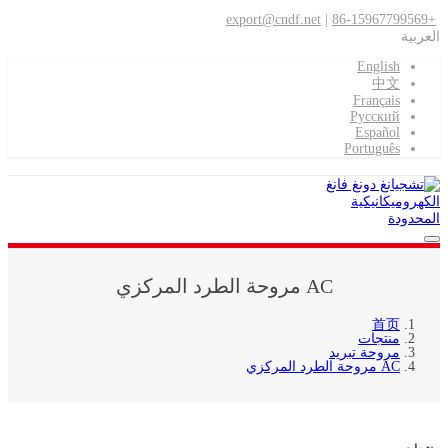
export@cndf.net
|
+86-15967799569
العربية
English
中文
Français
Pусский
Español
Português
AC مروحة الطرد المركزي
首页
منتجات
مروحة تبريد
AC مروحة الطرد المركزي