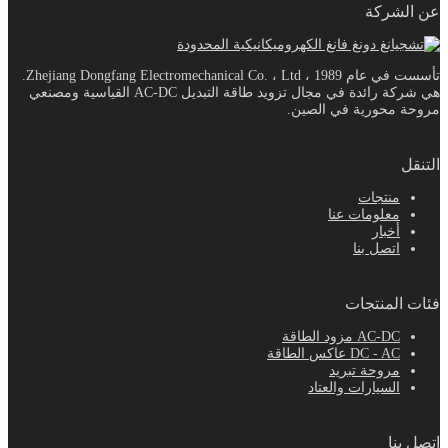
عن الشركة
تأسست في عام 1989 ، Zhejiang Dongfang Electromechanical Co. ، Ltd.
هي شركة رائدة في مجال تزويد طاقة التبديل AC-DC القياسية ومصنعي
مروحة محورية في الصين.
التنقل
منتجات
معلومات عنا
أخبار
اتصل بنا
فئات المنتجات
AC-DC مزود الطاقة
DC - AC عاكس الطاقة
مروحة تبريد
السيارات والعتاد
اتصل بنا