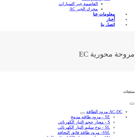
العاصمة جير السيارات
محرك الجير AC
معلومات عنا
أخبار
اتصل بنا
مروحة محورية EC
منتجات
AC-DC مزود الطاقة
SE - مزود طاقة مدمج
S - معيار حجم التيار الكهربائي
SL - نوع سليم التيار الكهربائي
SSL- مزود طاقة فائق النحافة