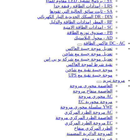
SV - برنامج تشغيل LED مقاوم للماء
LRS - إمدادات الطاقة رقيقة جدا
SA - ثابت سائق الحالية التي تقودها
DR - DIN السكك الحديدية التيار الكهربائي
RF - المطر إمدادات الطاقة والدليل
SC - امدادات الطاقة الامنية
PB - صندوق توزيع الطاقة
AD - محول البلاستيك
DC - AC عاكس الطاقة
تعديل موجة جيبية العاكس
تعديل موجة جيبية مع شاحن
تعديل موجة جيبية مع شركة يو بي إس
نقية شرط لموجة العاكس
موجة جيبية نقية مع شاحن
موجة جيبية نقية مع UPS
مروحة تبريد
العاصمة محوري مروحة
العاصمة منفاخ مروحة
AC محوري مروحة
مروحة محورية EC
YWF سلسلة محوري مروحة
AC مروحة الطرد المركزي
العاصمة الطرد المركزي مروحة
EC مروحة الطرد المركزي
الطرد المركزي منفاخ
المروحة الدائرية المضمنة
عبر تدفق مروحة