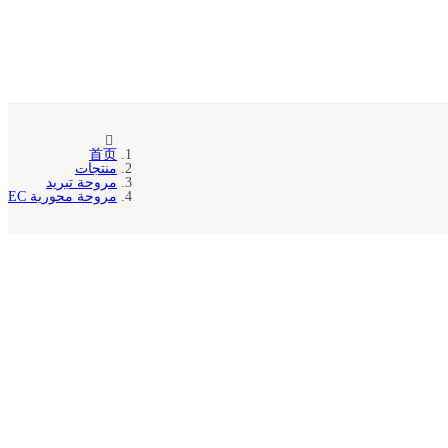
首页
منتجات
مروحة تبريد
مروحة محورية EC