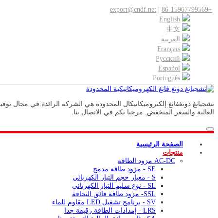
export@cndf.net
|
+86-15967799569
English
中文
العربية
Français
Pусский
Español
Português
العالية والسعر المنخفض. مرحبا بكم في الاتصال بنا.
الصفحة الرئيسية
منتجات
AC-DC مزود الطاقة
SE - مزود طاقة مدمج
S - معيار حجم التيار الكهربائي
SL - نوع سليم التيار الكهربائي
SSL- مزود طاقة فائق النحافة
SV - برنامج تشغيل LED مقاوم للماء
LRS - إمدادات الطاقة رقيقة جدا