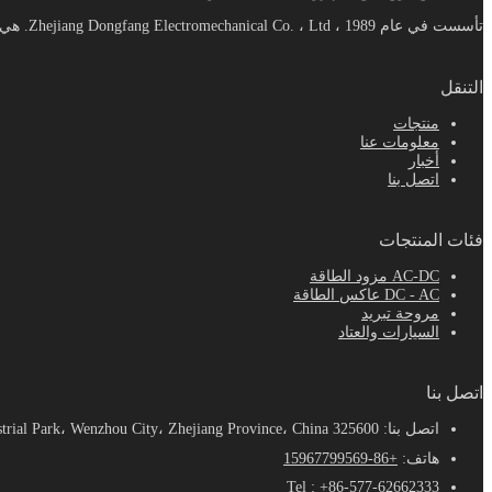
تأسست في عام 1989 ، Zhejiang Dongfang Electromechanical Co. ، Ltd. هي شركة رائدة في مجال تزويد طاقة التبديل AC-DC القياسية ومصنعي مروحة محورية في الصين.
التنقل
منتجات
معلومات عنا
أخبار
اتصل بنا
فئات المنتجات
AC-DC مزود الطاقة
DC - AC عاكس الطاقة
مروحة تبريد
السيارات والعتاد
اتصل بنا
اتصل بنا: No.268، Wei 12 Road، Yueqing Central Industrial Park، Wenzhou City، Zhejiang Province، China 325600
هاتف:
+86-15967799569
Tel : +86-577-62662333