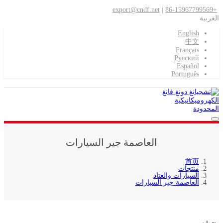
export@cndf.net
|
+86-15967799569
العربية
English
中文
Français
Pусский
Español
Português
العاصمة جير السيارات
首页
منتجات
السيارات والعتاد
العاصمة جير السيارات