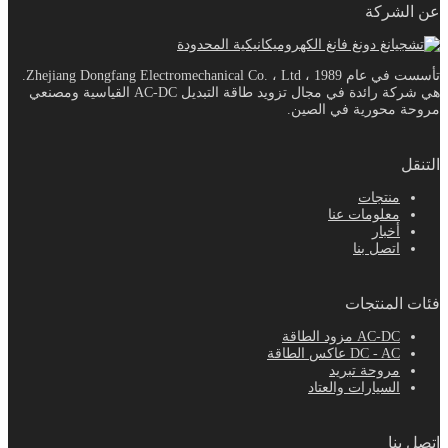
عن الشركة
تأسست في عام 1989 ، Zhejiang Dongfang Electromechanical Co. ، Ltd.
هي شركة رائدة في مجال تزويد طاقة التبديل AC-DC القياسية ومصنعي
مروحة محورية في الصين.
التنقل
منتجات
معلومات عنا
أخبار
اتصل بنا
فئات المنتجات
AC-DC مزود الطاقة
DC - AC عاكس الطاقة
مروحة تبريد
السيارات والعتاد
اتصل بنا