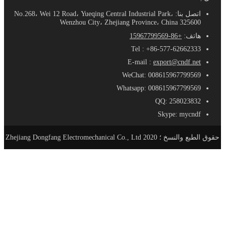
اتصل بنا: No.268، Wei 12 Road، Yueqing Central Industrial Park،
Wenzhou City، Zhejiang Province، China 325600
هاتف:
+86-15967799569
Tel : +86-577-62662333
E-mail :
export@cndf.net
WeChat: 008615967799569
Whatsapp: 008615967799569
QQ: 258023832
Skype: mycndf
حقوق الطبع والنسخ ؛ 2020 Zhejiang Dongfang Electromechanical Co., Ltd
الصفحة الرئيسية
منتجات
AC-DC مزود الطاقة
SE - مزود طاقة مدمج
S - معيار حجم التيار الكهربائي
SL - نوع سليم التيار الكهربائي
SSL- مزود طاقة فائق النحافة