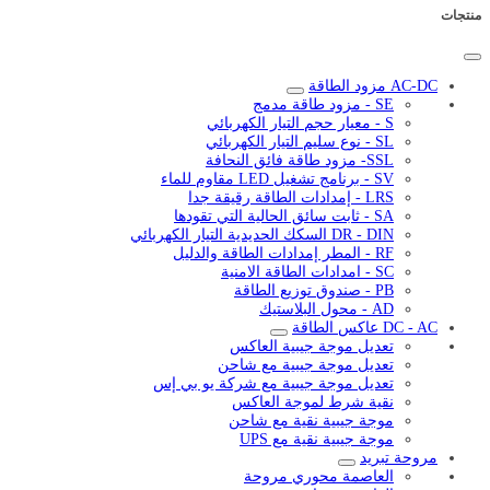
منتجات
AC-DC مزود الطاقة
SE - مزود طاقة مدمج
S - معيار حجم التيار الكهربائي
SL - نوع سليم التيار الكهربائي
SSL- مزود طاقة فائق النحافة
SV - برنامج تشغيل LED مقاوم للماء
LRS - إمدادات الطاقة رقيقة جدا
SA - ثابت سائق الحالية التي تقودها
DR - DIN السكك الحديدية التيار الكهربائي
RF - المطر إمدادات الطاقة والدليل
SC - امدادات الطاقة الامنية
PB - صندوق توزيع الطاقة
AD - محول البلاستيك
DC - AC عاكس الطاقة
تعديل موجة جيبية العاكس
تعديل موجة جيبية مع شاحن
تعديل موجة جيبية مع شركة يو بي إس
نقية شرط لموجة العاكس
موجة جيبية نقية مع شاحن
موجة جيبية نقية مع UPS
مروحة تبريد
العاصمة محوري مروحة