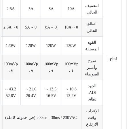
التصنيف
2.5A
5A
8A
10A
الحالي
النطاق
0 ~ 2.5A
0 ~ 5A
0 ~ 8A
0 ~ 10A
الحالي
القوة
120W
120W
120W
120W
المصنفة
انتاج |
تموج
100mVp
100mVp
100mVp
100mVp
وأمبير
ف
ف
ف
ف
الضوضاء
الجهد
43.2 ~
21.6 ~
13.5 ~
10.8 ~
ADJ.
52.8V
26.4V
16.5V
13.2V
نطاق
الإعداد ،
وقت
200ms ، 30ms / 230VAC (في حمولة كاملة)
الارتفاع