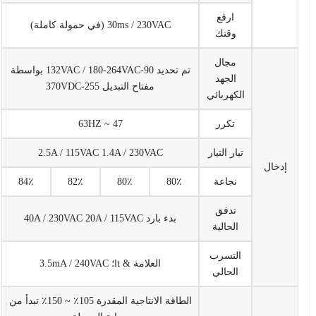
ارفع
30ms / 230VAC (في حمولة كاملة)
وقتك
مجال
تم تحديد 90-132VAC / 180-264VAC بواسطة
الجهد
مفتاح التبديل 255-370VDC
الكهربائي
تكرر
47 ~ 63HZ
تيار التيار
2.5A / 115VAC 1.4A / 230VAC
إدخال
نجاعة
80٪
80٪
82٪
84٪
تدفق
بدء بارد 40A / 230VAC 20A / 115VAC
الحالية
التسرب
العلامة & lt؛ 3.5mA / 240VAC
الحالي
الطاقة الانتاجية المقدرة 105٪ ~ 150٪ تبدأ من