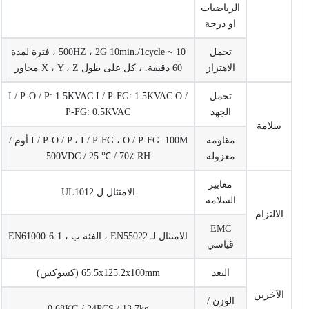
الرياضيات
او درجة
تحمل
10 ~ 500HZ ، 2G 10min./1cycle ، فترة لمدة
الاهتزاز
60 دقيقة. ، كل على طول X ، Y ، Z محاور
تحمل
I / P-O / P: 1.5KVAC I / P-FG: 1.5KVAC O /
الجهد
P-FG: 0.5KVAC
سلامة
مقاومة
I / P-O / P ، I / P-FG ، O / P-FG: 100M أوم /
معزولة
500VDC / 25 ℃ / 70٪ RH
معايير
الامتثال ل UL1012
السلامة
الالتزام
EMC
الامتثال لـ EN55022 ، الفئة ب ، EN61000-6-1
قياسي
البعد
65.5x125.2x100mm (كسوكس)
الآخرين
الوزن /
0.68KG / 24PCS / 13.7kg