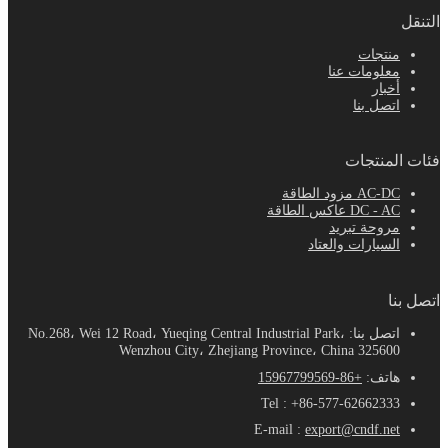
التنقل
منتجات
معلومات عنا
أخبار
اتصل بنا
فئات المنتجات
AC-DC مزود الطاقة
DC - AC عاكس الطاقة
مروحة تبريد
السيارات والعتاد
اتصل بنا
اتصل بنا: No.268، Wei 12 Road، Yueqing Central Industrial Park،
Wenzhou City، Zhejiang Province، China 325600
هاتف:
+86-15967799569
Tel : +86-577-62662333
E-mail :
export@cndf.net