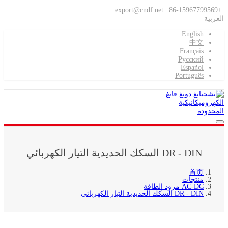
export@cndf.net
|
+86-15967799569
العربية
English
中文
Français
Pусский
Español
Português
DR - DIN السكك الحديدية التيار الكهربائي
首页
منتجات
AC-DC مزود الطاقة
DR - DIN السكك الحديدية التيار الكهربائي