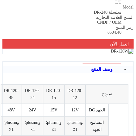
T/T
Model:
سلسلة DR-240
المنتج العلامة التجارية
CNDF / OEM
رمز المنتج
8504.40
اتصل الآن
وصف المنتج
DR-120-
DR-120-
DR-120-
DR-120-
نموذج
48
24
15
12
الجهد DC
12V
15V
24V
48V
التسامح
وplusmn؛
وplusmn؛
وplusmn؛
وplusmn؛
الجهد
1٪
1٪
1٪
1٪