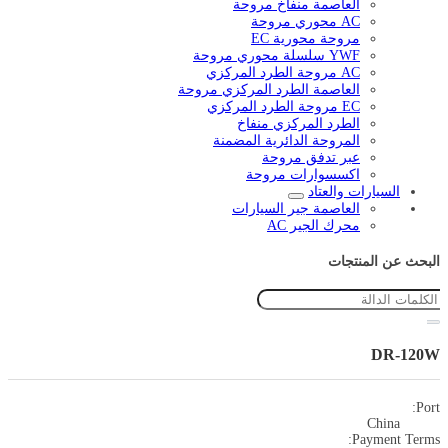
العاصمة منفاخ مروحة
AC محوري مروحة
مروحة محورية EC
YWF سلسلة محوري مروحة
AC مروحة الطرد المركزي
العاصمة الطرد المركزي مروحة
EC مروحة الطرد المركزي
الطرد المركزي منفاخ
المروحة الدائرية المضمنة
عبر تدفق مروحة
اكسسوارات مروحة
السيارات والعتاد
العاصمة جير السيارات
محرك الجير AC
البحث عن المنتجات
DR-120W
Port:
China
Payment Terms: