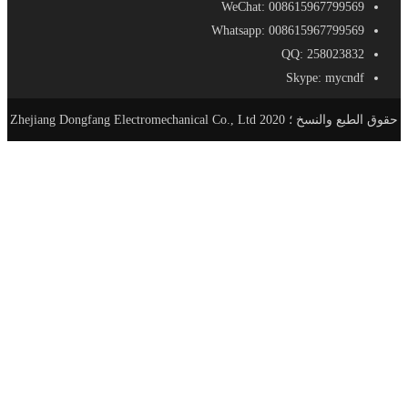
WeChat: 008615967799569
Whatsapp: 008615967799569
QQ: 258023832
Skype: mycndf
حقوق الطبع والنسخ ؛ 2020 Zhejiang Dongfang Electromechanical Co., Ltd
الصفحة الرئيسية
منتجات
AC-DC مزود الطاقة
SE - مزود طاقة مدمج
S - معيار حجم التيار الكهربائي
SL - نوع سليم التيار الكهربائي
SSL- مزود طاقة فائق النحافة
SV - برنامج تشغيل LED مقاوم للماء
LRS - إمدادات الطاقة رقيقة جدا
SA - ثابت سائق الحالية التي تقودها
DR - DIN السكك الحديدية التيار الكهربائي
RF - المطر إمدادات الطاقة والدليل
SC - امدادات الطاقة الامنية
PB - صندوق توزيع الطاقة
AD - محول البلاستيك
DC - AC عاكس الطاقة