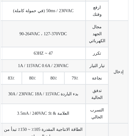
ارفع
50ms / 230VAC (في حمولة كاملة)
وقتك
مجال
الجهد
90-264VAC ، 127-370VDC
الكهربائي
تكرر
47 ~ 63HZ
تيار التيار
1A / 115VAC 0.6A / 230VAC
إدخال
نجاعة
79٪
80٪
80٪
83٪
تدفق
بدء الباردة 30A / 230VAC 18A / 115VAC
الحالية
التسرب
العلامة & lt؛ 3.5mA / 240VAC
الحالي
الطاقة الانتاجية المقدرة 105٪ ~ 150٪ تبدأ من