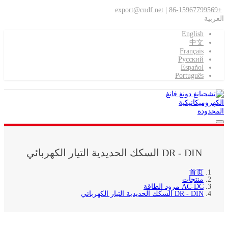
export@cndf.net
|
+86-15967799569
العربية
English
中文
Français
Pусский
Español
Português
DR - DIN السكك الحديدية التيار الكهربائي
首页
منتجات
AC-DC مزود الطاقة
DR - DIN السكك الحديدية التيار الكهربائي