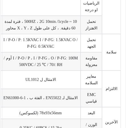
الرياضيات
او درجة
تحمل
10 ~ 500HZ ، 2G 10min./1cycle ، فترة لمدة
الاهتزاز
60 دقيقة. ، كل على طول X ، Y ، Z محاور
تحمل
I / P-O / P: 1.5KVAC I / P-FG: 1.5KVAC O /
الجهد
P-FG: 0.5KVAC
سلامة
مقاومة
I / P-O / P ، I / P-FG ، O / P-FG: 100M أوم /
معزولة
500VDC / 25 ℃ / 70٪ RH
معايير
الامتثال ل UL1012
السلامة
الالتزام
EMC
الامتثال لـ EN55022 ، الفئة ب ، EN61000-6-1
قياسي
البعد
78x93x56mm (لكسوكس)
الآخرين
الوزن /
0.25KG / 60PCS / 15.2kg