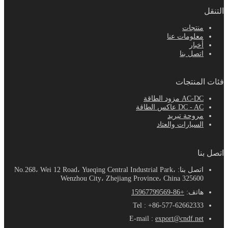
التنقل
منتجات
معلومات عنا
أخبار
اتصل بنا
فئات المنتجات
AC-DC مزود الطاقة
DC - AC عاكس الطاقة
مروحة تبريد
السيارات والعتاد
اتصل بنا
اتصل بنا: No.268، Wei 12 Road، Yueqing Central Industrial Park،
Wenzhou City، Zhejiang Province، China 325600
هاتف:
+86-15967799569
Tel : +86-577-62662333
E-mail :
export@cndf.net