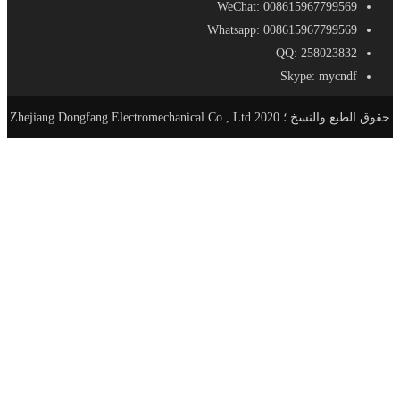
WeChat: 008615967799569
Whatsapp: 008615967799569
QQ: 258023832
Skype: mycndf
حقوق الطبع والنسخ ؛ 2020 Zhejiang Dongfang Electromechanical Co., Ltd
الصفحة الرئيسية
منتجات
AC-DC مزود الطاقة
SE - مزود طاقة مدمج
S - معيار حجم التيار الكهربائي
SL - نوع سليم التيار الكهربائي
SSL- مزود طاقة فائق النحافة
SV - برنامج تشغيل LED مقاوم للماء
LRS - إمدادات الطاقة رقيقة جدا
SA - ثابت سائق الحالية التي تقودها
DR - DIN السكك الحديدية التيار الكهربائي
RF - المطر إمدادات الطاقة والدليل
SC - امدادات الطاقة الامنية
PB - صندوق توزيع الطاقة
AD - محول البلاستيك
DC - AC عاكس الطاقة