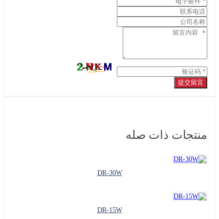
提交留言
منتجات ذات صله
DR-30W
DR-15W