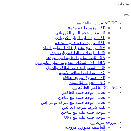
منتجات
AC-DC مزود الطاقة
SE - مزود طاقة مدمج
S - معيار حجم التيار الكهربائي
SL - نوع سليم التيار الكهربائي
SSL- مزود طاقة فائق النحافة
SV - برنامج تشغيل LED مقاوم للماء
LRS - إمدادات الطاقة رقيقة جدا
SA - ثابت سائق الحالية التي تقودها
DR - DIN السكك الحديدية التيار الكهربائي
RF - المطر إمدادات الطاقة والدليل
SC - امدادات الطاقة الامنية
PB - صندوق توزيع الطاقة
AD - محول البلاستيك
DC - AC عاكس الطاقة
تعديل موجة جيبية العاكس
تعديل موجة جيبية مع شاحن
تعديل موجة جيبية مع شركة يو بي إس
نقية شرط لموجة العاكس
موجة جيبية نقية مع شاحن
موجة جيبية نقية مع UPS
مروحة تبريد
العاصمة محوري مروحة