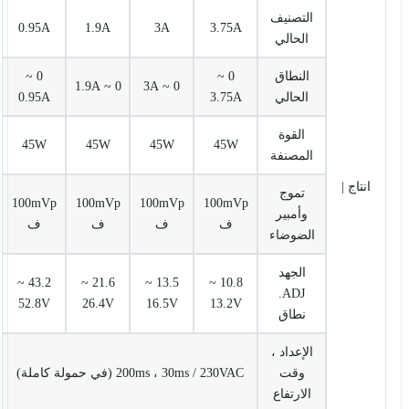
التصنيف
0.95A
1.9A
3A
3.75A
الحالي
النطاق
0 ~
0 ~
0 ~ 1.9A
0 ~ 3A
الحالي
3.75A
0.95A
القوة
45W
45W
45W
45W
المصنفة
انتاج |
تموج
100mVp
100mVp
100mVp
100mVp
وأمبير
ف
ف
ف
ف
الضوضاء
الجهد
43.2 ~
21.6 ~
13.5 ~
10.8 ~
ADJ.
52.8V
26.4V
16.5V
13.2V
نطاق
الإعداد ،
وقت
200ms ، 30ms / 230VAC (في حمولة كاملة)
الارتفاع