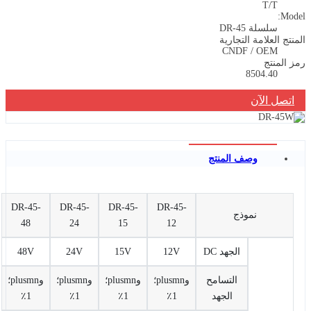
T/T
Model:
سلسلة DR-45
المنتج العلامة التجارية
CNDF / OEM
رمز المنتج
8504.40
اتصل الآن
وصف المنتج
DR-45-
DR-45-
DR-45-
DR-45-
نموذج
48
24
15
12
الجهد DC
12V
15V
24V
48V
التسامح
وplusmn؛
وplusmn؛
وplusmn؛
وplusmn؛
الجهد
1٪
1٪
1٪
1٪