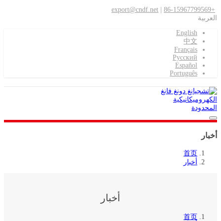
export@cndf.net
|
+86-15967799569
العربية
English
中文
Français
Pусский
Español
Português
أخبار
首页
أخبار
أخبار
首页