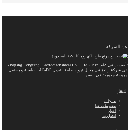
عن الشركة
تأسست في عام 1989 ، Zhejiang Dongfang Electromechanical Co. ، Ltd.
هي شركة رائدة في مجال تزويد طاقة التبديل AC-DC القياسية ومصنعي
مروحة محورية في الصين.
التنقل
منتجات
معلومات عنا
أخبار
اتصل بنا