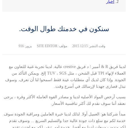
أخبار
سنكون في خدمتك طوال الوقت.
وقت النشر:
12/15 2015
مؤلف: SITE EDITOR
يزور: 916
لدينا فريق R & أمبير ؛ د فريق crestive عالية. لدينا تجربة غنية للتعاون مع
العملاء لإنهاء TPI قبل الشحن ، مثل TUV ، SGS إلخ. ويمكن التأكد من
الجودة. وإذا كان لديك أي متطلبات عينة فقط اسمحوا لنا أن نعرف. وسوف
نبذل قصارى جهدنا لإرسالك في أسرع وقت.
بسبب أرخص المواد الأصلية لدينا و مصادر القوة العاملة الأكثر وفرة ، يرجى
نعتقد أننا سوف نقدم لك أكثر تنافسية الأسعار.
مبدأ شركتنا هو: العميل أولا. لذلك لدينا خبرة العاملين ومراقبة الجودة سوف
خدمة لكم مع سلع ذات جودة عالية جدا والتسليم السريع ... وسوف نقدم
لكم مندوب مبيعات لدينا مع أفضل خدمة لهم. تبقي لكم مع احدث تقدم.