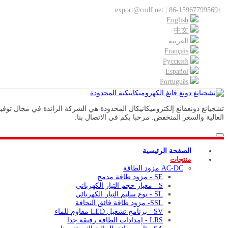
export@cndf.net
|
+86-15967799569
English
中文
العربية
Français
Pусский
Español
Português
العالية والسعر المنخفض. مرحبا بكم في الاتصال بنا.
الصفحة الرئيسية
منتجات
AC-DC مزود الطاقة
SE - مزود طاقة مدمج
S - معيار حجم التيار الكهربائي
SL - نوع سليم التيار الكهربائي
SSL- مزود طاقة فائق النحافة
SV - برنامج تشغيل LED مقاوم للماء
LRS - إمدادات الطاقة رقيقة جدا