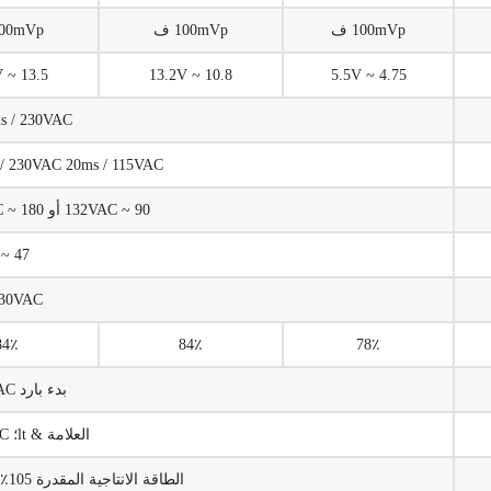
100mVp ف
100mVp ف
100mVp 
13.5 ~ 16.5V
10.8 ~ 13.2V
4.75 ~ 5.5V
s / 230VAC
28ms / 230VAC 20ms / 115VAC (عند التحميل
90 ~ 132VAC أو 180 ~ 264VAC ، 255 ~ 370VDC
47 ~ 63HZ
230VAC
84٪
84٪
78٪
بدء بارد 50A / 230VAC
العلامة & lt؛ 3.5mA / 240VAC
الطاقة الانتاجية المقدرة 105٪ ~ 150٪ تبدأ من حماية الحمولة