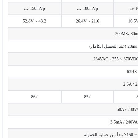
ف
100mVp ف
150mVp ف
43.2 ~ 52.8V
21.6 ~ 26.4V
200MS، 80m
 الكامل)
2.5A / 
86٪
85٪