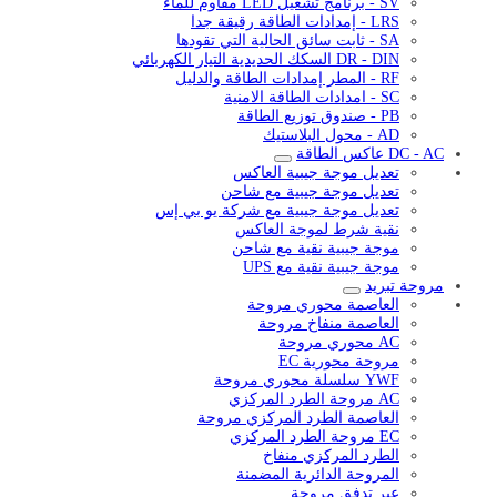
SV - برنامج تشغيل LED مقاوم للماء
LRS - إمدادات الطاقة رقيقة جدا
SA - ثابت سائق الحالية التي تقودها
DR - DIN السكك الحديدية التيار الكهربائي
RF - المطر إمدادات الطاقة والدليل
SC - امدادات الطاقة الامنية
PB - صندوق توزيع الطاقة
AD - محول البلاستيك
DC - AC عاكس الطاقة
تعديل موجة جيبية العاكس
تعديل موجة جيبية مع شاحن
تعديل موجة جيبية مع شركة يو بي إس
نقية شرط لموجة العاكس
موجة جيبية نقية مع شاحن
موجة جيبية نقية مع UPS
مروحة تبريد
العاصمة محوري مروحة
العاصمة منفاخ مروحة
AC محوري مروحة
مروحة محورية EC
YWF سلسلة محوري مروحة
AC مروحة الطرد المركزي
العاصمة الطرد المركزي مروحة
EC مروحة الطرد المركزي
الطرد المركزي منفاخ
المروحة الدائرية المضمنة
عبر تدفق مروحة