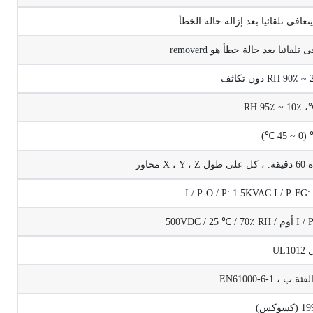
قائيا بعد حالة خطأ هو removerd
I / P-O / P: 1.5KVAC I / P-F
500VDC 
UL1
كس)