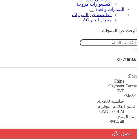
اكسسوارات مروحة
السيارات والعتاد
العاصمة جير السيارات
محرك الجير AC
البحث عن المنتجات
SE-200W
Port:
China
Payment Terms:
T/T
Model:
سلسلة SE-200
المنتج العلامة التجارية
CNDF / OEM
رمز المنتج
8504.40
اتصل الآن