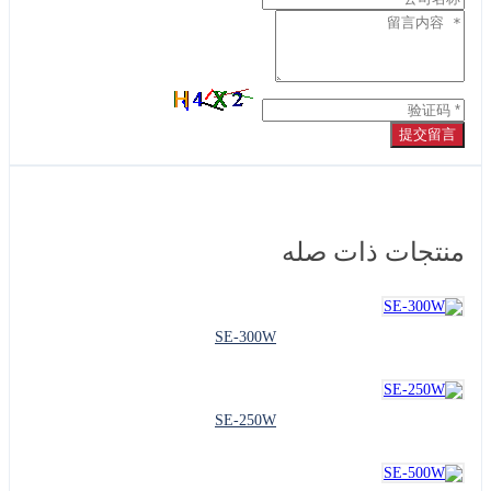
提交
جات ذات صله
SE-300W
SE-250W