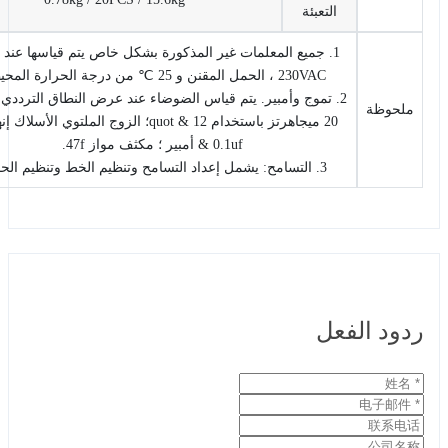
التعبئة
1. جميع المعلمات غير المذكورة بشكل خاص يتم قياسها عند مدخل
230VAC ، الحمل المقنن و 25 ℃ من درجة الحرارة المحيطة.
2. تموج وأمبير. يتم قياس الضوضاء عند عرض النطاق الترددي بسرعة
وظة
20 ميجاهرتز باستخدام 12 & quot؛ الزوج الملتوي الأسلاك إنهاء مع
0.1uf & أمبير ؛ مكثف مواز 47f.
3. التسامح: يشمل إعداد التسامح وتنظيم الخط وتنظيم الحمل.
د الفعل