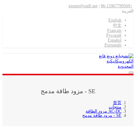
export@cndf.net
|
Englis
中
Françai
Pусски
Españo
Portuguê
SE - مزود طاقة مدمج
首
نتجات
AC- مزود الطاقة
زود طاقة مدمج