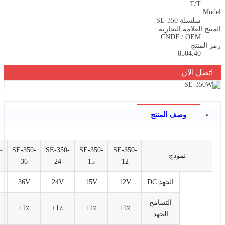
T/
سلة SE-350
علامة التجارية
CNDF / OE
تج
8504.4
الآن
وصف المنتج
SE-350-
SE-350-
SE-350-
SE-350-
SE-350-
نموذج
48
36
24
15
12
الجهد DC
12V
15V
24V
36V
48V
التسامح
±1٪
±1٪
±1٪
±1٪
±1٪
الجهد