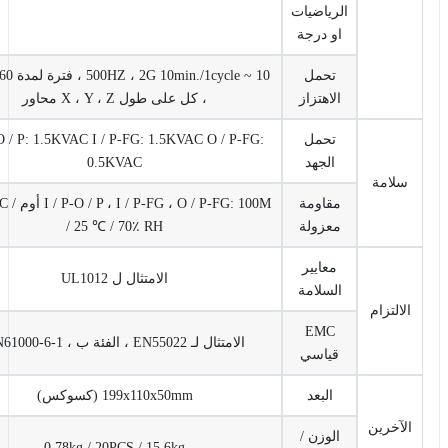
الرياضيات
او درجة
تحمل
10 ~ 500HZ ، 2G 10min./1cycle ، فترة لمدة 60 دقيقة.
الاهتزاز
، كل على طول X ، Y ، Z محاور
تحمل
I / P-O / P: 1.5KVAC I / P-FG: 1.5KVAC O / P-FG:
الجهد
0.5KVAC
امة
مقاومة
I / P-O / P ، I / P-FG ، O / P-FG: 100M أوم / 500VDC
معزولة
/ 25 ℃ / 70٪ RH
معايير
الامتثال ل UL1012
السلامة
تزام
EMC
الامتثال لـ EN55022 ، الفئة ب ، EN61000-6-1
قياسي
البعد
199x110x50mm (كسوكس)
خرين
الوزن /
0.78kg / 20PCS / 15.6kg