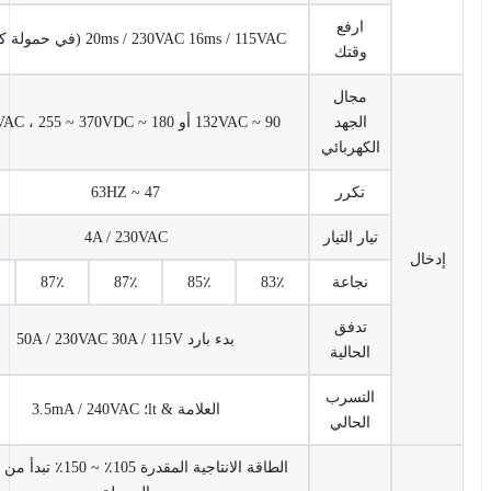
ارفع
20ms / 230VAC 16ms / 115VAC (في حمولة كاملة)
وقتك
مجال
الجهد
90 ~ 132VAC أو 180 ~ 264VAC ، 255 ~ 370VDC
الكهربائي
تكرر
47 ~ 63HZ
تيار التيار
4A / 230VAC
خال
نجاعة
83٪
85٪
87٪
87٪
87٪
تدفق
بدء بارد 50A / 230VAC 30A / 115V
الحالية
التسرب
العلامة & lt؛ 3.5mA / 240VAC
الحالي
الطاقة الانتاجية المقدرة 105٪ ~ 150٪ تبدأ من حماية