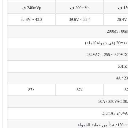
 ف
200mVp ف
240mVp ف
43.2 ~ 52.8V
32.4 ~ 39.6V
200MS، 80m
لة كاملة)
4A / 2
87٪
87٪
8