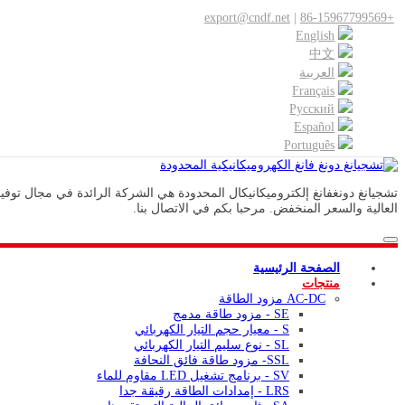
export@cndf.net
|
+86-15967799569
English
中文
العربية
Français
Pусский
Español
Português
العالية والسعر المنخفض. مرحبا بكم في الاتصال بنا.
الصفحة الرئيسية
منتجات
AC-DC مزود الطاقة
SE - مزود طاقة مدمج
S - معيار حجم التيار الكهربائي
SL - نوع سليم التيار الكهربائي
SSL- مزود طاقة فائق النحافة
SV - برنامج تشغيل LED مقاوم للماء
LRS - إمدادات الطاقة رقيقة جدا