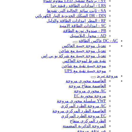
SV - برنامج تشغيل LED مقاوم للماء
LRS - إمدادات الطاقة رقيقة جدا
SA - ثابت سائق الحالية التي تقودها
DR - DIN السكك الحديدية التيار الكهربائي
RF - المطر إمدادات الطاقة والدليل
SC - امدادات الطاقة الامنية
PB - صندوق توزيع الطاقة
AD - محول البلاستيك
DC - AC عاكس الطاقة
تعديل موجة جيبية العاكس
تعديل موجة جيبية مع شاحن
تعديل موجة جيبية مع شركة يو بي إس
نقية شرط لموجة العاكس
موجة جيبية نقية مع شاحن
موجة جيبية نقية مع UPS
مروحة تبريد
العاصمة محوري مروحة
العاصمة منفاخ مروحة
AC محوري مروحة
مروحة محورية EC
YWF سلسلة محوري مروحة
AC مروحة الطرد المركزي
العاصمة الطرد المركزي مروحة
EC مروحة الطرد المركزي
الطرد المركزي منفاخ
المروحة الدائرية المضمنة
عبر تدفق مروحة