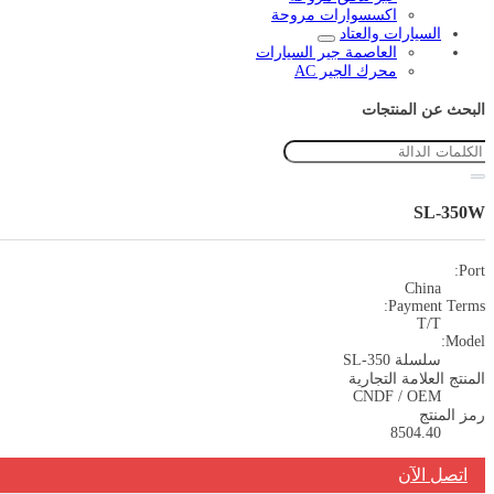
اكسسوارات مروحة
السيارات والعتاد
العاصمة جير السيارات
محرك الجير AC
البحث عن المنتجات
SL-350W
Port:
China
Payment Terms:
T/T
Model:
سلسلة SL-350
المنتج العلامة التجارية
CNDF / OEM
رمز المنتج
8504.40
اتصل الآن