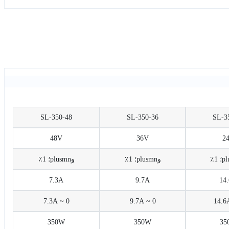
SL-350-48
SL-350-36
SL-3
48V
36V
2
وplusmn؛ 1٪
وplusmn؛ 1٪
7.3A
9.7A
14
0 ~ 7.3A
0 ~ 9.7A
350W
350W
35