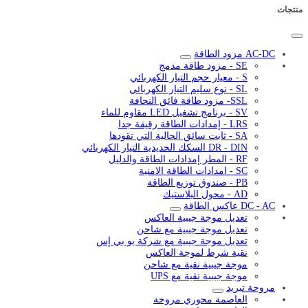
منتجات
AC-DC مزود الطاقة
SE - مزود طاقة مدمج
S - معيار حجم التيار الكهربائي
SL - نوع سليم التيار الكهربائي
SSL- مزود طاقة فائق النحافة
SV - برنامج تشغيل LED مقاوم للماء
LRS - إمدادات الطاقة رقيقة جدا
SA - ثابت سائق الحالية التي تقودها
DR - DIN السكك الحديدية التيار الكهربائي
RF - المطر إمدادات الطاقة والدليل
SC - امدادات الطاقة الامنية
PB - صندوق توزيع الطاقة
AD - محول البلاستيك
DC - AC عاكس الطاقة
تعديل موجة جيبية العاكس
تعديل موجة جيبية مع شاحن
تعديل موجة جيبية مع شركة يو بي إس
نقية شرط لموجة العاكس
موجة جيبية نقية مع شاحن
موجة جيبية نقية مع UPS
مروحة تبريد
العاصمة محوري مروحة