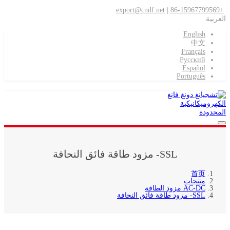
export@cndf.net
|
+86-15967799569
العربية
English
中文
Français
Pусский
Español
Português
SSL- مزود طاقة فائق النحافة
首页
منتجات
AC-DC مزود الطاقة
SSL- مزود طاقة فائق النحافة