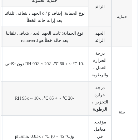
حماية الحمولة
الزائد
نوع الحماية: إيقاف o / p الجهد ، يتعافى تلقائيا
حماية
بعد إزالة حالة الخطأ
الجهد
نوع الحماية: ثابت الجهد الحد ، يتعافى تلقائيا
الزائد
بعد حالة خطأ هو removerd
درجة
الحرارة
-10 ℃ ~ + 60 ℃، 20٪ ~ 90٪ RH دون تكاثف
العمل ،
والرطوبة
درجة
حرارة
-20 ℃ ~ + 85 ℃، 10٪ ~ 95٪ RH
التخزين ،
الرطوبة
بيئة
مؤقت.
معامل
في
وplusmn، 0.03٪ / ℃ (0 ~ 45 ℃)