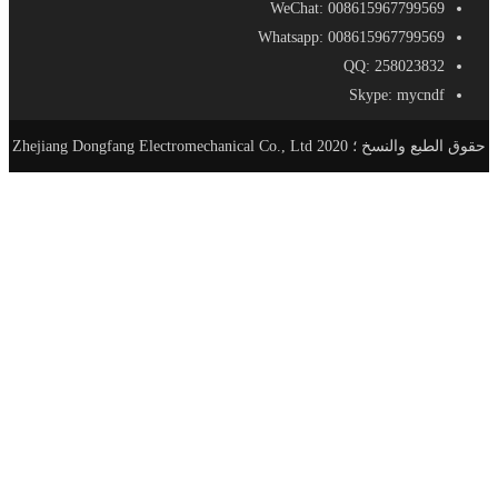
WeChat: 008615967799569
Whatsapp: 008615967799569
QQ: 258023832
Skype: mycndf
حقوق الطبع والنسخ ؛ 2020 Zhejiang Dongfang Electromechanical Co., Ltd
الصفحة الرئيسية
منتجات
AC-DC مزود الطاقة
SE - مزود طاقة مدمج
S - معيار حجم التيار الكهربائي
SL - نوع سليم التيار الكهربائي
SSL- مزود طاقة فائق النحافة
SV - برنامج تشغيل LED مقاوم للماء
LRS - إمدادات الطاقة رقيقة جدا
SA - ثابت سائق الحالية التي تقودها
DR - DIN السكك الحديدية التيار الكهربائي
RF - المطر إمدادات الطاقة والدليل
SC - امدادات الطاقة الامنية
PB - صندوق توزيع الطاقة
AD - محول البلاستيك
DC - AC عاكس الطاقة