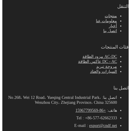
التنقل
منتجات
معلومات عنا
أخبار
اتصل بنا
فئات المنتجات
AC-DC مزود الطاقة
DC - AC عاكس الطاقة
مروحة تبريد
السيارات والعتاد
اتصل بنا
اتصل بنا: No.268، Wei 12 Road، Yueqing Central Industrial Park،
Wenzhou City، Zhejiang Province، China 325600
هاتف:
+86-15967799569
Tel : +86-577-62662333
E-mail :
export@cndf.net