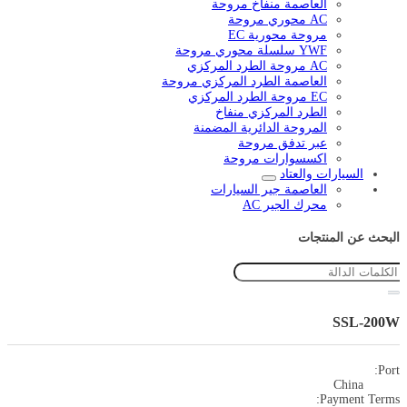
العاصمة منفاخ مروحة
AC محوري مروحة
مروحة محورية EC
YWF سلسلة محوري مروحة
AC مروحة الطرد المركزي
العاصمة الطرد المركزي مروحة
EC مروحة الطرد المركزي
الطرد المركزي منفاخ
المروحة الدائرية المضمنة
عبر تدفق مروحة
اكسسوارات مروحة
السيارات والعتاد
العاصمة جير السيارات
محرك الجير AC
البحث عن المنتجات
SSL-200W
Port:
China
Payment Terms: