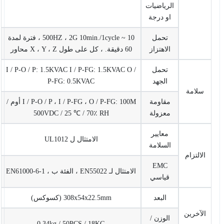
الرياضيات
او درجة
تحمل
10 ~ 500HZ ، 2G 10min./1cycle ، فترة لمدة
الاهتزاز
60 دقيقة. ، كل على طول X ، Y ، Z محاور
تحمل
I / P-O / P: 1.5KVAC I / P-FG: 1.5KVAC O /
الجهد
P-FG: 0.5KVAC
سلامة
مقاومة
I / P-O / P ، I / P-FG ، O / P-FG: 100M أوم /
معزولة
500VDC / 25 ℃ / 70٪ RH
معايير
الامتثال ل UL1012
السلامة
الالتزام
EMC
الامتثال لـ EN55022 ، الفئة ب ، EN61000-6-1
قياسي
البعد
308x54x22.5mm (كسوكس)
الآخرين
الوزن /
0.34kg / 50PCS / 18KG