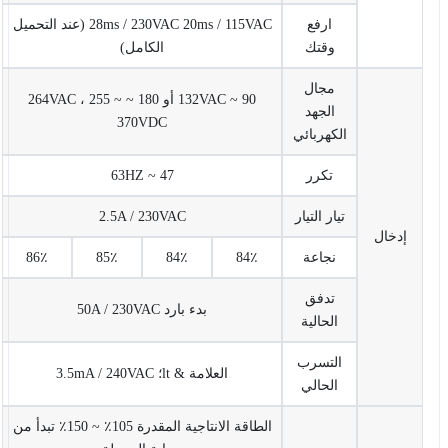
ارفع
28ms / 230VAC 20ms / 115VAC (عند التحميل
وقتك
الكامل)
مجال
90 ~ 132VAC أو 180 ~ 264VAC ، 255 ~
الجهد
370VDC
الكهربائي
تكرر
47 ~ 63HZ
تيار التيار
2.5A / 230VAC
إدخال
نجاعة
84٪
84٪
85٪
86٪
تدفق
بدء بارد 50A / 230VAC
الحالية
التسرب
العلامة & lt؛ 3.5mA / 240VAC
الحالي
الطاقة الانتاجية المقدرة 105٪ ~ 150٪ تبدأ من