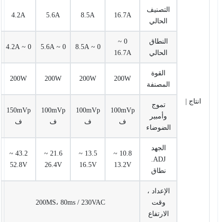
التصنيف
4.2A
5.6A
8.5A
16.7A
الحالي
النطاق
0 ~
0 ~ 4.2A
0 ~ 5.6A
0 ~ 8.5A
الحالي
16.7A
القوة
200W
200W
200W
200W
المصنفة
انتاج |
تموج
150mVp
100mVp
100mVp
100mVp
وأمبير
ف
ف
ف
ف
الضوضاء
الجهد
43.2 ~
21.6 ~
13.5 ~
10.8 ~
ADJ.
52.8V
26.4V
16.5V
13.2V
نطاق
الإعداد ،
وقت
200MS، 80ms / 230VAC
الارتفاع