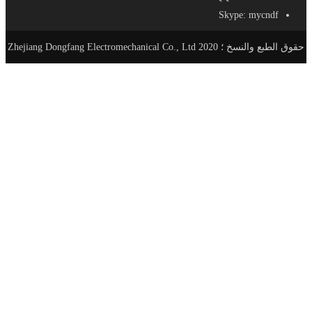
Skype: mycndf
حقوق الطبع والنسخ ؛ 2020 Zhejiang Dongfang Electromechanical Co., Ltd
الصفحة الرئيسية
منتجات
AC-DC مزود الطاقة
SE - مزود طاقة مدمج
S - معيار حجم التيار الكهربائي
SL - نوع سليم التيار الكهربائي
SSL- مزود طاقة فائق النحافة
SV - برنامج تشغيل LED مقاوم للماء
LRS - إمدادات الطاقة رقيقة جدا
SA - ثابت سائق الحالية التي تقودها
DR - DIN السكك الحديدية التيار الكهربائي
RF - المطر إمدادات الطاقة والدليل
SC - امدادات الطاقة الامنية
PB - صندوق توزيع الطاقة
AD - محول البلاستيك
DC - AC عاكس الطاقة
تعديل موجة جيبية العاكس
تعديل موجة جيبية مع شاحن
تعديل موجة جيبية مع شركة يو بي إس
نقية شرط لموجة العاكس