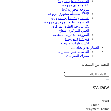
العاصمة منفاخ مروحة
AC محوري مروحة
مروحة محورية EC
YWF سلسلة محوري مروحة
AC مروحة الطرد المركزي
العاصمة الطرد المركزي مروحة
EC مروحة الطرد المركزي
الطرد المركزي منفاخ
المروحة الدائرية المضمنة
عبر تدفق مروحة
اكسسوارات مروحة
السيارات والعتاد
العاصمة جير السيارات
محرك الجير AC
البحث عن المنتجات
SV-120W
Port:
China
Payment Terms: