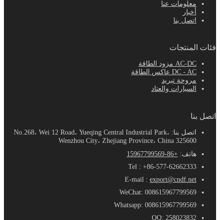
معلومات عنا
أخبار
اتصل بنا
فئات المنتجات
AC-DC مزود الطاقة
DC - AC عاكس الطاقة
مروحة تبريد
السيارات والعتاد
اتصل بنا
اتصل بنا: No.268، Wei 12 Road، Yueqing Central Industrial Park،
Wenzhou City، Zhejiang Province، China 325600
هاتف:
+86-15967799569
Tel : +86-577-62662333
E-mail :
export@cndf.net
WeChat: 008615967799569
Whatsapp: 008615967799569
QQ: 258023832