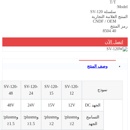
T/T
Model:
سلسلة SV-120
المنتج العلامة التجارية
CNDF / OEM
رمز المنتج
8504.40
اتصل الآن
وصف المنتج
SV-120-
SV-120-
SV-120-
SV-120-
نموذج
48
24
15
12
الجهد DC
12V
15V
24V
48V
التسامح
وplusmn؛
وplusmn؛
وplusmn؛
وplusmn؛
الجهد
2٪
2٪
1.5٪
1.5٪