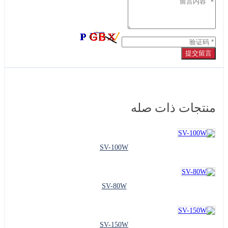
提交留言
منتجات ذات صله
SV-100W
SV-80W
SV-150W