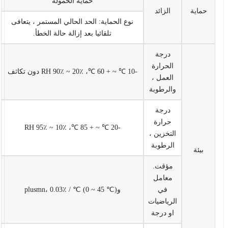
حماية الحمولة
حماية
الزائد
نوع الحماية: الحد الحالي المستمر ، يتعافى
تلقائيا بعد إزالة حالة الخطأ.
درجة
الحرارة
-10 ℃ ~ + 60 ℃، 20٪ ~ 90٪ RH دون تكاثف
العمل ،
والرطوبة
درجة
حرارة
-20 ℃ ~ + 85 ℃، 10٪ ~ 95٪ RH
التخزين ،
الرطوبة
بيئة
مؤقت.
معامل
في
وplusmn، 0.03٪ / ℃ (0 ~ 45 ℃)
الرياضيات
او درجة