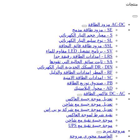
منتجات
AC-DC مزود الطاقة
SE - مزود طاقة مدمج
S - معيار حجم التيار الكهربائي
SL - نوع سليم التيار الكهربائي
SSL- مزود طاقة فائق النحافة
SV - برنامج تشغيل LED مقاوم للماء
LRS - إمدادات الطاقة رقيقة جدا
SA - ثابت سائق الحالية التي تقودها
DR - DIN السكك الحديدية التيار الكهربائي
RF - المطر إمدادات الطاقة والدليل
SC - امدادات الطاقة الامنية
PB - صندوق توزيع الطاقة
AD - محول البلاستيك
DC - AC عاكس الطاقة
تعديل موجة جيبية العاكس
تعديل موجة جيبية مع شاحن
تعديل موجة جيبية مع شركة يو بي إس
نقية شرط لموجة العاكس
موجة جيبية نقية مع شاحن
موجة جيبية نقية مع UPS
مروحة تبريد
العاصمة محوري مروحة