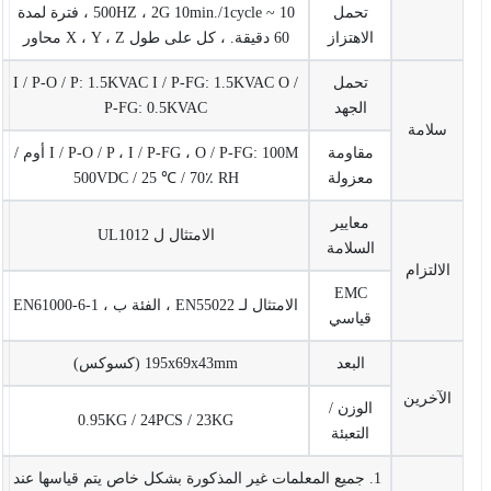
تحمل
10 ~ 500HZ ، 2G 10min./1cycle ، فترة لمدة
الاهتزاز
60 دقيقة. ، كل على طول X ، Y ، Z محاور
تحمل
I / P-O / P: 1.5KVAC I / P-FG: 1.5KVAC O /
الجهد
P-FG: 0.5KVAC
سلامة
مقاومة
I / P-O / P ، I / P-FG ، O / P-FG: 100M أوم /
معزولة
500VDC / 25 ℃ / 70٪ RH
معايير
الامتثال ل UL1012
السلامة
الالتزام
EMC
الامتثال لـ EN55022 ، الفئة ب ، EN61000-6-1
قياسي
البعد
195x69x43mm (كسوكس)
الآخرين
الوزن /
0.95KG / 24PCS / 23KG
التعبئة
1. جميع المعلمات غير المذكورة بشكل خاص يتم قياسها عند