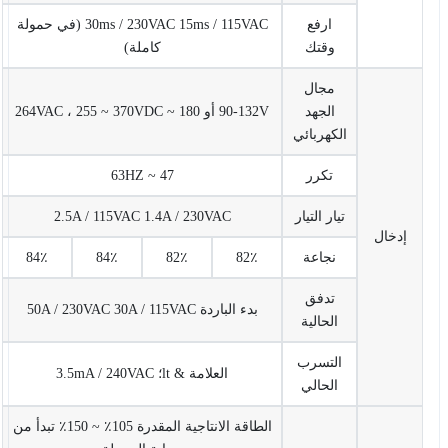
ارفع
30ms / 230VAC 15ms / 115VAC (في حمولة
وقتك
كاملة)
مجال
الجهد
90-132V أو 180 ~ 264VAC ، 255 ~ 370VDC
الكهربائي
تكرر
47 ~ 63HZ
تيار التيار
2.5A / 115VAC 1.4A / 230VAC
إدخال
نجاعة
82٪
82٪
84٪
84٪
تدفق
بدء الباردة 50A / 230VAC 30A / 115VAC
الحالية
التسرب
العلامة & lt؛ 3.5mA / 240VAC
الحالي
الطاقة الانتاجية المقدرة 105٪ ~ 150٪ تبدأ من