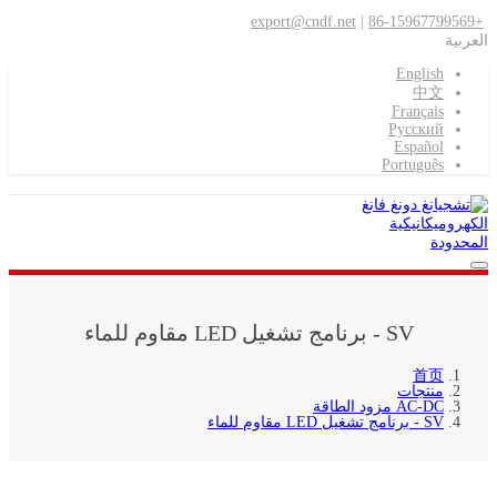
export@cndf.net
|
+86-15967799569
العربية
English
中文
Français
Pусский
Español
Português
SV - برنامج تشغيل LED مقاوم للماء
首页
منتجات
AC-DC مزود الطاقة
SV - برنامج تشغيل LED مقاوم للماء