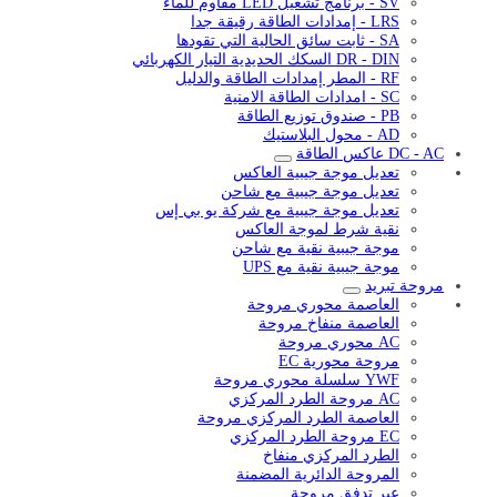
SV - برنامج تشغيل LED مقاوم للماء
LRS - إمدادات الطاقة رقيقة جدا
SA - ثابت سائق الحالية التي تقودها
DR - DIN السكك الحديدية التيار الكهربائي
RF - المطر إمدادات الطاقة والدليل
SC - امدادات الطاقة الامنية
PB - صندوق توزيع الطاقة
AD - محول البلاستيك
DC - AC عاكس الطاقة
تعديل موجة جيبية العاكس
تعديل موجة جيبية مع شاحن
تعديل موجة جيبية مع شركة يو بي إس
نقية شرط لموجة العاكس
موجة جيبية نقية مع شاحن
موجة جيبية نقية مع UPS
مروحة تبريد
العاصمة محوري مروحة
العاصمة منفاخ مروحة
AC محوري مروحة
مروحة محورية EC
YWF سلسلة محوري مروحة
AC مروحة الطرد المركزي
العاصمة الطرد المركزي مروحة
EC مروحة الطرد المركزي
الطرد المركزي منفاخ
المروحة الدائرية المضمنة
عبر تدفق مروحة