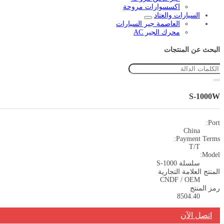
اكسسوارات مروحة
السيارات والعتاد
العاصمة جير السيارات
محرك الجير AC
البحث عن المنتجات
S-1000W
Port:
China
Payment Terms:
T/T
Model:
سلسلة S-1000
المنتج العلامة التجارية
CNDF / OEM
رمز المنتج
8504.40
اتصل الآن