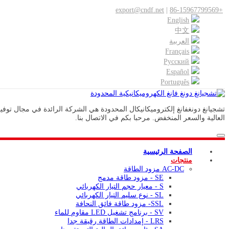
export@cndf.net
|
+86-15967799569
English
中文
العربية
Français
Pусский
Español
Português
العالية والسعر المنخفض. مرحبا بكم في الاتصال بنا.
الصفحة الرئيسية
منتجات
AC-DC مزود الطاقة
SE - مزود طاقة مدمج
S - معيار حجم التيار الكهربائي
SL - نوع سليم التيار الكهربائي
SSL- مزود طاقة فائق النحافة
SV - برنامج تشغيل LED مقاوم للماء
LRS - إمدادات الطاقة رقيقة جدا