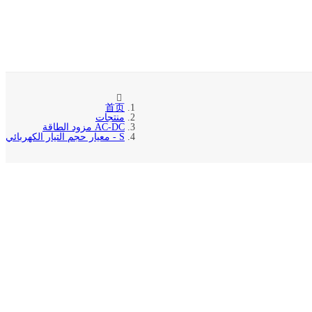
首页
منتجات
AC-DC مزود الطاقة
S - معيار حجم التيار الكهربائي