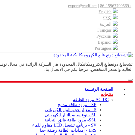
export@cndf.net
|
+86-15967799569
English
中文
العربية
Français
Pусский
Español
Português
العالية والسعر المنخفض. مرحبا بكم في الاتصال بنا.
الصفحة الرئيسية
منتجات
AC-DC مزود الطاقة
SE - مزود طاقة مدمج
S - معيار حجم التيار الكهربائي
SL - نوع سليم التيار الكهربائي
SSL- مزود طاقة فائق النحافة
SV - برنامج تشغيل LED مقاوم للماء
LRS - إمدادات الطاقة رقيقة جدا