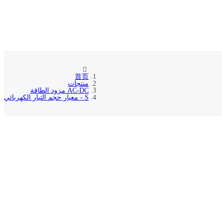
首页
منتجات
AC-DC مزود الطاقة
S - معيار حجم التيار الكهربائي