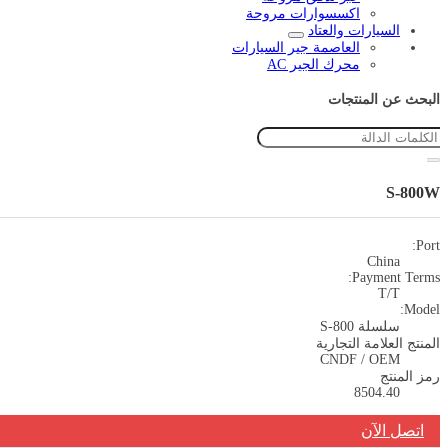
اكسسوارات مروحة
السيارات والعتاد
العاصمة جير السيارات
محرك الجير AC
البحث عن المنتجات
S-800W
Port:
China
Payment Terms:
T/T
Model:
سلسلة S-800
المنتج العلامة التجارية
CNDF / OEM
رمز المنتج
8504.40
اتصل الآن