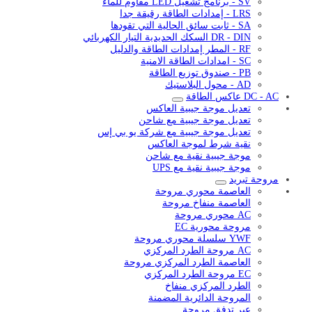
SV - برنامج تشغيل LED مقاوم للماء
LRS - إمدادات الطاقة رقيقة جدا
SA - ثابت سائق الحالية التي تقودها
DR - DIN السكك الحديدية التيار الكهربائي
RF - المطر إمدادات الطاقة والدليل
SC - امدادات الطاقة الامنية
PB - صندوق توزيع الطاقة
AD - محول البلاستيك
DC - AC عاكس الطاقة
تعديل موجة جيبية العاكس
تعديل موجة جيبية مع شاحن
تعديل موجة جيبية مع شركة يو بي إس
نقية شرط لموجة العاكس
موجة جيبية نقية مع شاحن
موجة جيبية نقية مع UPS
مروحة تبريد
العاصمة محوري مروحة
العاصمة منفاخ مروحة
AC محوري مروحة
مروحة محورية EC
YWF سلسلة محوري مروحة
AC مروحة الطرد المركزي
العاصمة الطرد المركزي مروحة
EC مروحة الطرد المركزي
الطرد المركزي منفاخ
المروحة الدائرية المضمنة
عبر تدفق مروحة